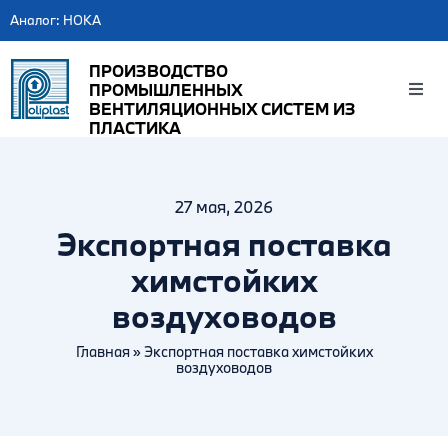
Skip
Аналог: HOKA
to
content
ПРОИЗВОДСТВО
ПРОМЫШЛЕННЫХ
Togg
ВЕНТИЛЯЦИОННЫХ СИСТЕМ ИЗ
Navig
ПЛАСТИКА
Главная
27 мая, 2026
Каталог
Экспортная поставка
О производстве
химстойких
воздуховодов
Новости
Главная
»
Экспортная поставка химстойких
Контакты
воздуховодов